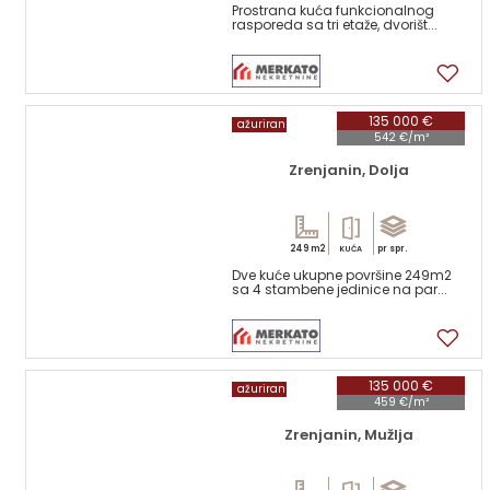
Prostrana kuća funkcionalnog
rasporeda sa tri etaže, dvorišt...
17
135 000 €
ažuriran
542 €/m²
Zrenjanin, Dolja
249 m2
pr spr.
KUĆA
Dve kuće ukupne površine 249m2
sa 4 stambene jedinice na par...
17
135 000 €
ažuriran
459 €/m²
Zrenjanin, Mužlja