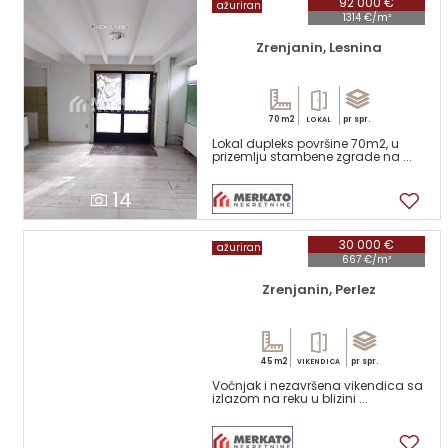
92 000 €
ažuriran
1314 €/m²
Zrenjanin, Lesnina
70 m2
pr spr.
LOKAL
Lokal dupleks površine 70m2, u
prizemlju stambene zgrade na ...
14
30 000 €
ažuriran
667 €/m²
Zrenjanin, Perlez
45 m2
pr spr.
VIKENDICA
Voćnjak i nezavršena vikendica sa
izlazom na reku u blizini ...
17