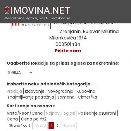
Merkato nekretnine
Nekretnine oglasi, vesti i edukacije
Redni broj u Registru posrednika: 1378
Zrenjanin, Bulevar Milutina
Milankovića 19/4
063501434
Pišite nam
Odaberite lokaciju za prikaz oglasa za nekretnine:
Izaberite neku od sledećih kategorija:
Prodaja
Izdavanje
Novogradnja
Kupovina
Iznajmljivanje potražnja
Zamena
Cimer/ka
Sortiranje na osnovu:
Vrsta/Reon/Cena
Najnoviji oglasi
Poslednje ažurirani
Cena
Cena po m2
Strana 1 od 2
Nazad
1
2
Napred