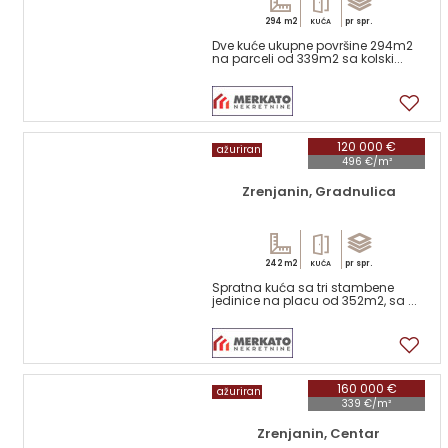
294 m2
pr spr.
KUĆA
Dve kuće ukupne površine 294m2
na parceli od 339m2 sa kolski...
17
120 000 €
ažuriran
496 €/m²
Zrenjanin, Gradnulica
242 m2
pr spr.
KUĆA
Spratna kuća sa tri stambene
jedinice na placu od 352m2, sa ...
17
160 000 €
ažuriran
339 €/m²
Zrenjanin, Centar