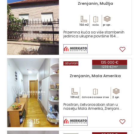
Zrenjanin, Mužlja
164 m2
pr spr.
KUĆA
Prizemna kuća sa više stambenih
jedinica ukupne površine 164...
17
135 000 €
ažuriran
1239 €/m²
Zrenjanin, Mala Amerika
109 m2
2. spr.
ČETVOROSOBAN STAN
Prostran, četvorosoban stan u
naselju Mala Amerika, Zrenjani...
15