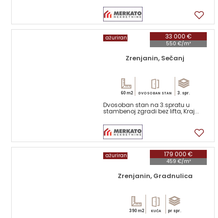
1
33 000 €
ažuriran
550 €/m²
Zrenjanin, Sečanj
60 m2
3. spr.
DVOSOBAN STAN
Dvosoban stan na 3.spratu u
stambenoj zgradi bez lifta, Kraj...
17
179 000 €
ažuriran
459 €/m²
Zrenjanin, Gradnulica
390 m2
pr spr.
KUĆA