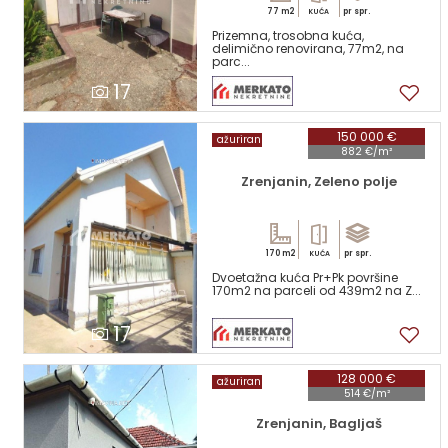
77 m2
pr spr.
KUĆA
Prizemna, trosobna kuća,
delimično renovirana, 77m2, na
parc...
17
150 000 €
ažuriran
882 €/m²
Zrenjanin, Zeleno polje
170 m2
pr spr.
KUĆA
Dvoetažna kuća Pr+Pk površine
170m2 na parceli od 439m2 na Z...
17
128 000 €
ažuriran
514 €/m²
Zrenjanin, Bagljaš