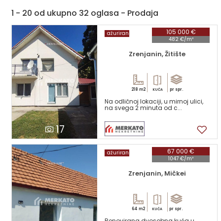
1 - 20 od ukupno 32 oglasa - Prodaja
105 000 €
ažuriran
482 €/m²
Zrenjanin, Žitište
218 m2
pr spr.
KUĆA
Na odličnoj lokaciji, u mirnoj ulici,
na svega 2 minuta od c...
17
67 000 €
ažuriran
1047 €/m²
Zrenjanin, Mičkei
64 m2
pr spr.
KUĆA
Renovirana dvosobna kuća u