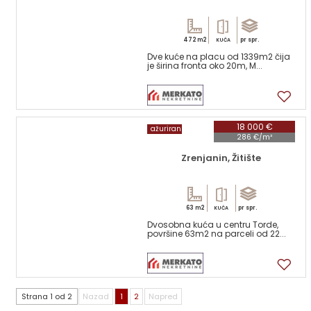
472 m2
pr spr.
KUĆA
Dve kuće na placu od 1339m2 čija
je širina fronta oko 20m, M...
17
18 000 €
ažuriran
286 €/m²
Zrenjanin, Žitište
63 m2
pr spr.
KUĆA
Dvosobna kuća u centru Torde,
površine 63m2 na parceli od 22...
9
Strana 1 od 2
Nazad
1
2
Napred