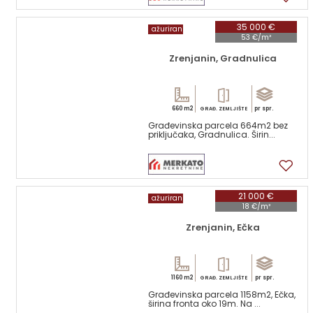
35 000 €
ažuriran
53 €/m²
Zrenjanin, Gradnulica
660 m2
pr spr.
GRAĐ. ZEMLJIŠTE
Građevinska parcela 664m2 bez
priključaka, Gradnulica. Širin...
1
21 000 €
ažuriran
18 €/m²
Zrenjanin, Ečka
1160 m2
pr spr.
GRAĐ. ZEMLJIŠTE
Građevinska parcela 1158m2, Ečka,
širina fronta oko 19m. Na ...