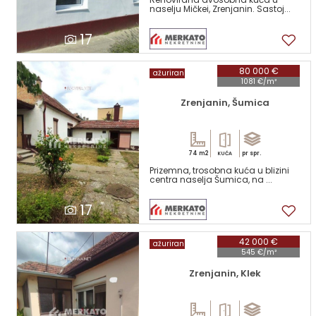
naselju Mičkei, Zrenjanin. Sastoj...
17
80 000 €
ažuriran
1081 €/m²
Zrenjanin, Šumica
74 m2
pr spr.
KUĆA
Prizemna, trosobna kuća u blizini
centra naselja Šumica, na ...
17
42 000 €
ažuriran
545 €/m²
Zrenjanin, Klek