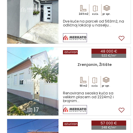
249 m2
pr spr.
KUĆA
Dve kuće na parceli od 563m2, na
odličnoj lokaciji u naselju...
17
48 000 €
ažuriran
533 €/m²
Zrenjanin, Žitište
90 m2
pr spr.
KUĆA
Renovirana seoska kuća sa
velikim placem od 2224m2 i
brojnim...
17
57 000 €
ažuriran
348 €/m²