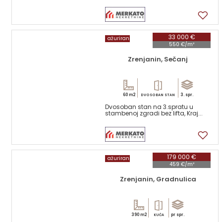
1
33 000 €
ažuriran
550 €/m²
Zrenjanin, Sečanj
60 m2
3. spr.
DVOSOBAN STAN
Dvosoban stan na 3.spratu u
stambenoj zgradi bez lifta, Kraj...
17
179 000 €
ažuriran
459 €/m²
Zrenjanin, Gradnulica
390 m2
pr spr.
KUĆA