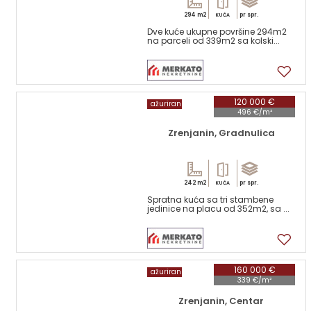
294 m2
pr spr.
KUĆA
Dve kuće ukupne površine 294m2
na parceli od 339m2 sa kolski...
17
120 000 €
ažuriran
496 €/m²
Zrenjanin, Gradnulica
242 m2
pr spr.
KUĆA
Spratna kuća sa tri stambene
jedinice na placu od 352m2, sa ...
17
160 000 €
ažuriran
339 €/m²
Zrenjanin, Centar