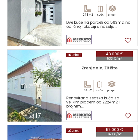
249 m2
pr spr.
KUĆA
Dve kuće na parceli od 563m2, na
odličnoj lokaciji u naselju...
17
48 000 €
ažuriran
533 €/m²
Zrenjanin, Žitište
90 m2
pr spr.
KUĆA
Renovirana seoska kuća sa
velikim placem od 2224m2 i
brojnim...
17
57 000 €
ažuriran
348 €/m²