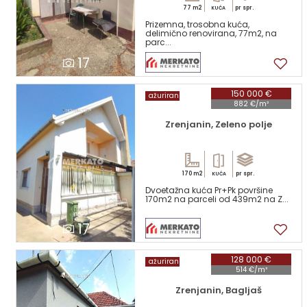
77 m2
pr spr.
KUĆA
Prizemna, trosobna kuća,
delimično renovirana, 77m2, na
parc...
17
150 000 €
ažuriran
882 €/m²
Zrenjanin, Zeleno polje
170 m2
pr spr.
KUĆA
Dvoetažna kuća Pr+Pk površine
170m2 na parceli od 439m2 na Z...
17
128 000 €
ažuriran
514 €/m²
Zrenjanin, Bagljaš