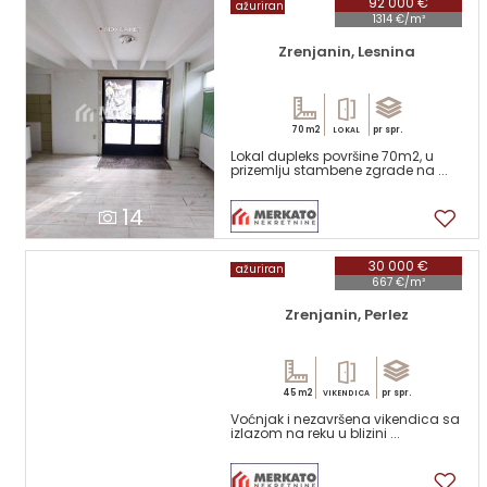
92 000 €
ažuriran
1314 €/m²
Zrenjanin, Lesnina
70 m2
pr spr.
LOKAL
Lokal dupleks površine 70m2, u
prizemlju stambene zgrade na ...
14
30 000 €
ažuriran
667 €/m²
Zrenjanin, Perlez
45 m2
pr spr.
VIKENDICA
Voćnjak i nezavršena vikendica sa
izlazom na reku u blizini ...
17