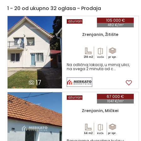
1 - 20 od ukupno 32 oglasa - Prodaja
105 000 €
ažuriran
482 €/m²
Zrenjanin, Žitište
218 m2
pr spr.
KUĆA
Na odličnoj lokaciji, u mirnoj ulici,
na svega 2 minuta od c...
17
67 000 €
ažuriran
1047 €/m²
Zrenjanin, Mičkei
64 m2
pr spr.
KUĆA
Renovirana dvosobna kuća u