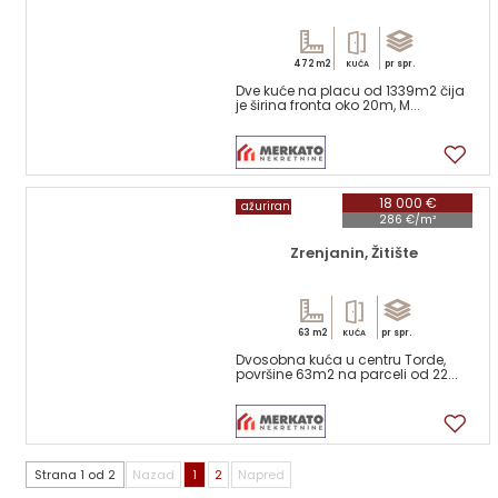
472 m2
pr spr.
KUĆA
Dve kuće na placu od 1339m2 čija
je širina fronta oko 20m, M...
17
18 000 €
ažuriran
286 €/m²
Zrenjanin, Žitište
63 m2
pr spr.
KUĆA
Dvosobna kuća u centru Torde,
površine 63m2 na parceli od 22...
9
Strana 1 od 2
Nazad
1
2
Napred