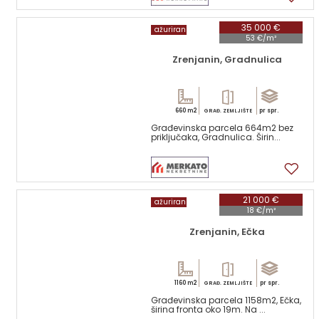
35 000 €
ažuriran
53 €/m²
Zrenjanin, Gradnulica
660 m2
pr spr.
GRAĐ. ZEMLJIŠTE
Građevinska parcela 664m2 bez
priključaka, Gradnulica. Širin...
1
21 000 €
ažuriran
18 €/m²
Zrenjanin, Ečka
1160 m2
pr spr.
GRAĐ. ZEMLJIŠTE
Građevinska parcela 1158m2, Ečka,
širina fronta oko 19m. Na ...