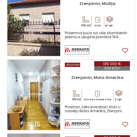
Zrenjanin, Mužlja
164 m2
pr spr.
KUĆA
Prizemna kuća sa više stambenih
jedinica ukupne površine 164...
17
135 000 €
ažuriran
1239 €/m²
Zrenjanin, Mala Amerika
109 m2
2. spr.
ČETVOROSOBAN STAN
Prostran, četvorosoban stan u
naselju Mala Amerika, Zrenjani...
15