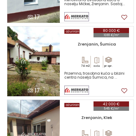
naselju Mičkei, Zrenjanin. Sastoj...
17
80 000 €
ažuriran
1081 €/m²
Zrenjanin, Šumica
74 m2
pr spr.
KUĆA
Prizemna, trosobna kuća u blizini
centra naselja Šumica, na ...
17
42 000 €
ažuriran
545 €/m²
Zrenjanin, Klek