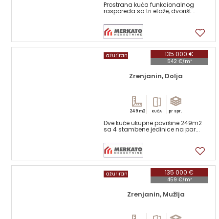
Prostrana kuća funkcionalnog
rasporeda sa tri etaže, dvorišt...
17
135 000 €
ažuriran
542 €/m²
Zrenjanin, Dolja
249 m2
pr spr.
KUĆA
Dve kuće ukupne površine 249m2
sa 4 stambene jedinice na par...
17
135 000 €
ažuriran
459 €/m²
Zrenjanin, Mužlja