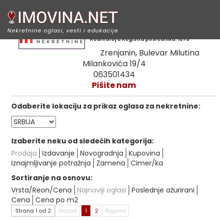
Merkato nekretnine
Nekretnine oglasi, vesti i edukacije
Redni broj u Registru posrednika: 1378
Zrenjanin, Bulevar Milutina
Milankovića 19/4
063501434
Pišite nam
Odaberite lokaciju za prikaz oglasa za nekretnine:
Izaberite neku od sledećih kategorija:
Prodaja
Izdavanje
Novogradnja
Kupovina
Iznajmljivanje potražnja
Zamena
Cimer/ka
Sortiranje na osnovu:
Vrsta/Reon/Cena
Najnoviji oglasi
Poslednje ažurirani
Cena
Cena po m2
Strana 1 od 2
Nazad
1
2
Napred