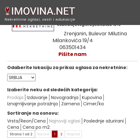
Merkato nekretnine
Nekretnine oglasi, vesti i edukacije
Redni broj u Registru posrednika: 1378
Zrenjanin, Bulevar Milutina
Milankovića 19/4
063501434
Pišite nam
Odaberite lokaciju za prikaz oglasa za nekretnine:
Izaberite neku od sledećih kategorija:
Prodaja
Izdavanje
Novogradnja
Kupovina
Iznajmljivanje potražnja
Zamena
Cimer/ka
Sortiranje na osnovu:
Vrsta/Reon/Cena
Najnoviji oglasi
Poslednje ažurirani
Cena
Cena po m2
Strana 1 od 2
Nazad
1
2
Napred