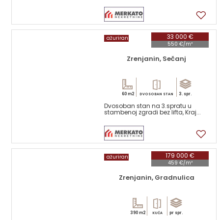
1
33 000 €
ažuriran
550 €/m²
Zrenjanin, Sečanj
60 m2
3. spr.
DVOSOBAN STAN
Dvosoban stan na 3.spratu u
stambenoj zgradi bez lifta, Kraj...
17
179 000 €
ažuriran
459 €/m²
Zrenjanin, Gradnulica
390 m2
pr spr.
KUĆA