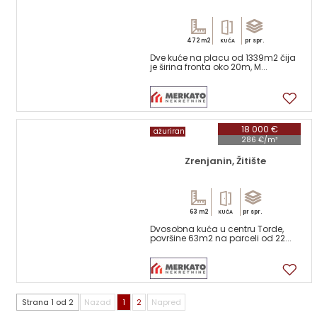
472 m2
pr spr.
KUĆA
Dve kuće na placu od 1339m2 čija
je širina fronta oko 20m, M...
17
18 000 €
ažuriran
286 €/m²
Zrenjanin, Žitište
63 m2
pr spr.
KUĆA
Dvosobna kuća u centru Torde,
površine 63m2 na parceli od 22...
9
Strana 1 od 2
Nazad
1
2
Napred