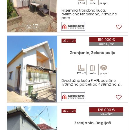
77 m2
pr spr.
KUĆA
Prizemna, trosobna kuća,
delimično renovirana, 77m2, na
parc...
17
150 000 €
ažuriran
882 €/m²
Zrenjanin, Zeleno polje
170 m2
pr spr.
KUĆA
Dvoetažna kuća Pr+Pk površine
170m2 na parceli od 439m2 na Z...
17
128 000 €
ažuriran
514 €/m²
Zrenjanin, Bagljaš