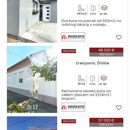
249 m2
pr spr.
KUĆA
Dve kuće na parceli od 563m2, na
odličnoj lokaciji u naselju...
17
48 000 €
ažuriran
533 €/m²
Zrenjanin, Žitište
90 m2
pr spr.
KUĆA
Renovirana seoska kuća sa
velikim placem od 2224m2 i
brojnim...
17
57 000 €
ažuriran
348 €/m²