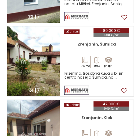
naselju Mičkei, Zrenjanin. Sastoj...
17
80 000 €
ažuriran
1081 €/m²
Zrenjanin, Šumica
74 m2
pr spr.
KUĆA
Prizemna, trosobna kuća u blizini
centra naselja Šumica, na ...
17
42 000 €
ažuriran
545 €/m²
Zrenjanin, Klek