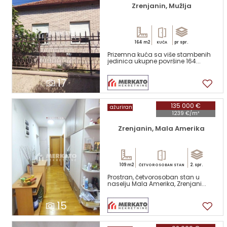
Zrenjanin, Mužlja
164 m2
pr spr.
KUĆA
Prizemna kuća sa više stambenih
jedinica ukupne površine 164...
17
135 000 €
ažuriran
1239 €/m²
Zrenjanin, Mala Amerika
109 m2
2. spr.
ČETVOROSOBAN STAN
Prostran, četvorosoban stan u
naselju Mala Amerika, Zrenjani...
15