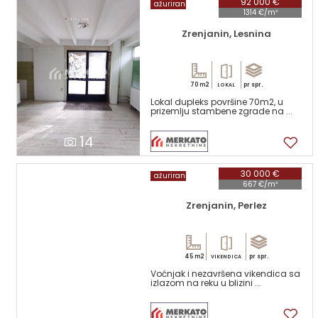
92 000 €
ažuriran
1314 €/m²
Zrenjanin, Lesnina
70 m2
pr spr.
LOKAL
Lokal dupleks površine 70m2, u
prizemlju stambene zgrade na ...
14
30 000 €
ažuriran
667 €/m²
Zrenjanin, Perlez
45 m2
pr spr.
VIKENDICA
Voćnjak i nezavršena vikendica sa
izlazom na reku u blizini ...
17