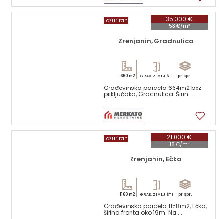
35 000 €
ažuriran
53 €/m²
Zrenjanin, Gradnulica
660 m2
pr spr.
GRAĐ. ZEMLJIŠTE
Građevinska parcela 664m2 bez
priključaka, Gradnulica. Širin...
1
21 000 €
ažuriran
18 €/m²
Zrenjanin, Ečka
1160 m2
pr spr.
GRAĐ. ZEMLJIŠTE
Građevinska parcela 1158m2, Ečka,
širina fronta oko 19m. Na ...