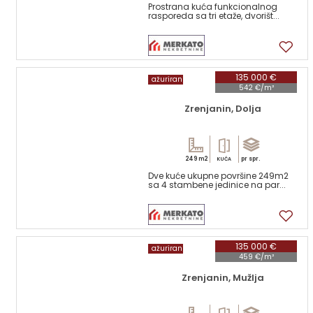
Prostrana kuća funkcionalnog
rasporeda sa tri etaže, dvorišt...
17
135 000 €
ažuriran
542 €/m²
Zrenjanin, Dolja
249 m2
pr spr.
KUĆA
Dve kuće ukupne površine 249m2
sa 4 stambene jedinice na par...
17
135 000 €
ažuriran
459 €/m²
Zrenjanin, Mužlja