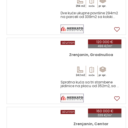
294 m2
pr spr.
KUĆA
Dve kuće ukupne površine 294m2
na parceli od 339m2 sa kolski...
17
120 000 €
ažuriran
496 €/m²
Zrenjanin, Gradnulica
242 m2
pr spr.
KUĆA
Spratna kuća sa tri stambene
jedinice na placu od 352m2, sa ...
17
160 000 €
ažuriran
339 €/m²
Zrenjanin, Centar