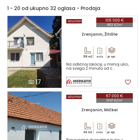
1 - 20 od ukupno 32 oglasa - Prodaja
105 000 €
ažuriran
482 €/m²
Zrenjanin, Žitište
218 m2
pr spr.
KUĆA
Na odličnoj lokaciji, u mirnoj ulici,
na svega 2 minuta od c...
17
67 000 €
ažuriran
1047 €/m²
Zrenjanin, Mičkei
64 m2
pr spr.
KUĆA
Renovirana dvosobna kuća u