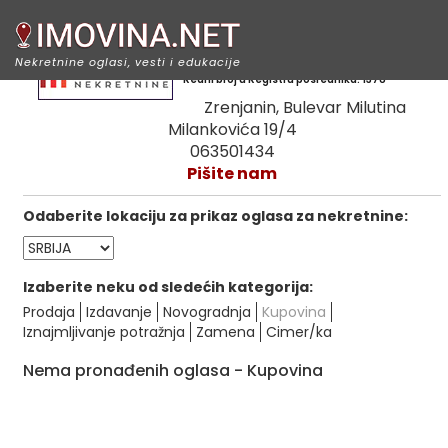
Merkato nekretnine
Nekretnine oglasi, vesti i edukacije
Redni broj u Registru posrednika: 1378
Zrenjanin, Bulevar Milutina
Milankovića 19/4
063501434
Pišite nam
Odaberite lokaciju za prikaz oglasa za nekretnine:
Izaberite neku od sledećih kategorija:
Prodaja
Izdavanje
Novogradnja
Kupovina
Iznajmljivanje potražnja
Zamena
Cimer/ka
Nema pronađenih oglasa - Kupovina